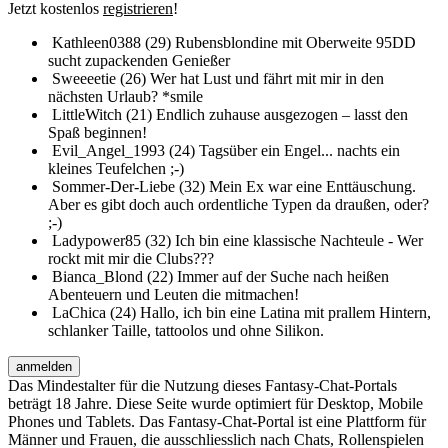
Jetzt kostenlos
registrieren
!
Kathleen0388 (29)
Rubensblondine mit Oberweite 95DD
sucht zupackenden Genießer
Sweeeetie (26)
Wer hat Lust und fährt mit mir in den
nächsten Urlaub? *smile
LittleWitch (21)
Endlich zuhause ausgezogen – lasst den
Spaß beginnen!
Evil_Angel_1993 (24)
Tagsüber ein Engel... nachts ein
kleines Teufelchen ;-)
Sommer-Der-Liebe (32)
Mein Ex war eine Enttäuschung.
Aber es gibt doch auch ordentliche Typen da draußen, oder?
;-)
Ladypower85 (32)
Ich bin eine klassische Nachteule - Wer
rockt mit mir die Clubs???
Bianca_Blond (22)
Immer auf der Suche nach heißen
Abenteuern und Leuten die mitmachen!
LaChica (24)
Hallo, ich bin eine Latina mit prallem Hintern,
schlanker Taille, tattoolos und ohne Silikon.
anmelden
Das Mindestalter für die Nutzung dieses Fantasy-Chat-Portals
beträgt 18 Jahre. Diese Seite wurde optimiert für Desktop, Mobile
Phones und Tablets. Das Fantasy-Chat-Portal ist eine Plattform für
Männer und Frauen, die ausschliesslich nach Chats, Rollenspielen